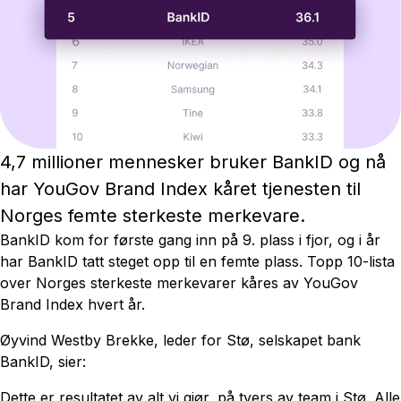
4,7 millioner mennesker bruker BankID og nå
har YouGov Brand Index kåret tjenesten til
Norges femte sterkeste merkevare.
BankID kom for første gang inn på 9. plass i fjor, og i år
har BankID tatt steget opp til en femte plass. Topp 10-lista
over Norges sterkeste merkevarer kåres av YouGov
Brand Index hvert år.
Øyvind Westby Brekke, leder for Stø, selskapet bank
BankID, sier:
Dette er resultatet av alt vi gjør, på tvers av team i Stø. Alle