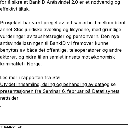
for å sikre at BankID Antisvindel 2.0 er et nødvendig og
effektivt tiltak.
Prosjektet har vært preget av tett samarbeid mellom blant
annet Støs juridiske avdeling og tilsynene, med grundige
vurderinger av taushetsregler og personvern. Den nye
antisvindelløsningen til BankID vil fremover kunne
benyttes av både det offentlige, teleoperatører og andre
aktører, og bidra til en samlet innsats mot økonomisk
kriminalitet i Norge.
Les mer i rapporten fra Stø
Utvidet innsamling, deling og behandling av data
og se
presentasjonen fra Seminar 6. februar på Datatilsynets
nettsider
.
TJENESTER