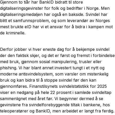
Gjennom to tiår har BankID bidratt til store
digitaliseringsgevinster for folk og bedrifter i Norge. Men
digitaliseringsmedaljen har også en bakside. Svindel har
blitt et samfunnsproblem, og som leverandør av Norges
mest brukte eID har vi et ansvar for å bidra i kampen mot
de kriminelle.
Derfor jobber vi hver eneste dag for å bekjempe svindel
der den faktisk skjer, og det er først og fremst i forbindelse
med bruk, gjennom sosial manipulering, trusler eller
phishing. Vi har blant annet investert tungt i et nytt og
moderne antisvindelsystem, som varsler om mistenkelig
bruk og kan bidra til å stoppe svindel før den kan
gjennomføres. Finanstilsynets svindelstatistikk for 2025
viser en nedgang på hele 22 prosent i samlede svindeltap
sammenlignet med året før. Vi begynner dermed å se
gevinstene fra svindelforebyggende tiltak i bankene, hos
teleoperatører og BankID, men arbeidet er langt fra ferdig.