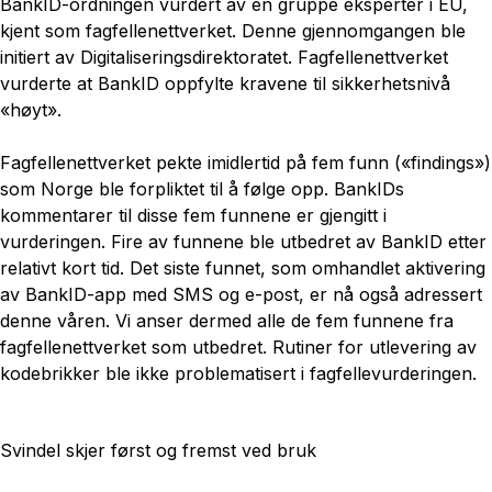
BankID-ordningen vurdert av en gruppe eksperter i EU,
kjent som fagfellenettverket. Denne gjennomgangen ble
initiert av Digitaliseringsdirektoratet. Fagfellenettverket
vurderte at BankID oppfylte kravene til sikkerhetsnivå
«høyt».
Fagfellenettverket pekte imidlertid på fem funn («findings»)
som Norge ble forpliktet til å følge opp. BankIDs
kommentarer til disse fem funnene er gjengitt i
vurderingen. Fire av funnene ble utbedret av BankID etter
relativt kort tid. Det siste funnet, som omhandlet aktivering
av BankID-app med SMS og e-post, er nå også adressert
denne våren. Vi anser dermed alle de fem funnene fra
fagfellenettverket som utbedret. Rutiner for utlevering av
kodebrikker ble ikke problematisert i fagfellevurderingen.
Svindel skjer først og fremst ved bruk