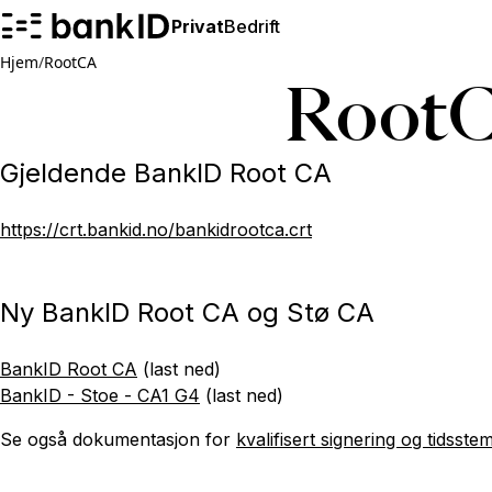
Privat
Bedrift
Hjem
/
RootCA
Root
Gjeldende BankID Root CA
https://crt.bankid.no/bankidrootca.crt
Ny BankID Root CA og Stø CA
BankID Root CA
(last ned)
BankID - Stoe - CA1 G4
(last ned)
Se også dokumentasjon for
kvalifisert signering og tidsste