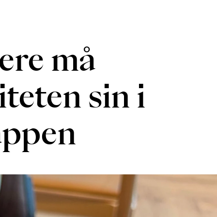
ere må
teten sin i
appen